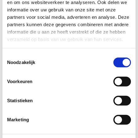
en om ons websiteverkeer te analyseren. Ook delen we
lichte, schone producten gebruiken — bij voorkeur
informatie over uw gebruik van onze site met onze
minerale make-up.
partners voor social media, adverteren en analyse. Deze
De dagen erna merk je dat je huid egaler, zuiverder
partners kunnen deze gegevens combineren met andere
en verfijnder oogt, met een gezonde glow die
informatie die u aan ze heeft verstrekt of die ze hebben
steeds beter zichtbaar wordt.
verzameld op basis van uw gebruik van hun services.
Wat zijn de voordelen van
Toestemmingsselectie
behandeling bij actieve acne?
Noodzakelijk
Als een van de weinige behandelingen die je kunt
Voorkeuren
toepassen bij actieve acne:
Snelle resultaten
: Veel patiënten zien een
vermindering van acne-uitbraken en een
Statistieken
verbetering van de huidtextuur na slechts een paar
behandelingen.
Marketing
Langdurige resultaten
: Regelmatige