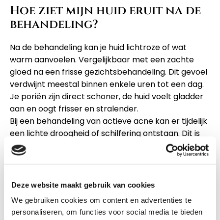
Hoe ziet mijn huid eruit na de
behandeling?
Na de behandeling kan je huid lichtroze of wat
warm aanvoelen. Vergelijkbaar met een zachte
gloed na een frisse gezichtsbehandeling. Dit gevoel
verdwijnt meestal binnen enkele uren tot een dag.
Je poriën zijn direct schoner, de huid voelt gladder
aan en oogt frisser en stralender.
Bij een behandeling van actieve acne kan er tijdelijk
een lichte droogheid of schilfering ontstaan. Dit is
een normaal teken van huidvernieuwing. Gebruik in
deze periode een hydraterende crème en
bescherm je huid goed tegen de zon met een
zonnefactor (SPF).
Deze website maakt gebruik van cookies
We raden aan om minimaal 24 uur geen make-up
We gebruiken cookies om content en advertenties te
te dragen na de behandeling, zodat je huid optimaal
personaliseren, om functies voor social media te bieden
kan ademen en herstellen. Daarna kun je weer