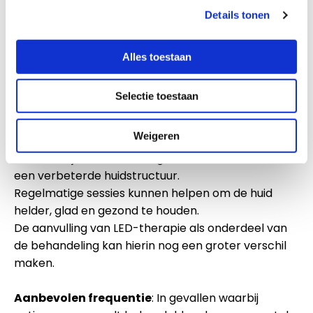
behandelingen kunnen helpen bij het handhaven
Details tonen
van een heldere en gezonde huid, en voorkomen
toekomstige acne uitbraken.
Alles toestaan
De Carbon Laser Peeling is zeer geschikt en
effectief voor het behandelen van actieve acne.
Selectie toestaan
De behandeling biedt een diepe reiniging,
antibacteriële effecten, talgregulatie, exfoliatie en
Weigeren
collageenstimulatie, wat allemaal bijdraagt aan
een duidelijke vermindering van acne uitbraken en
een verbeterde huidstructuur.
Regelmatige sessies kunnen helpen om de huid
helder, glad en gezond te houden.
De aanvulling van LED-therapie als onderdeel van
de behandeling kan hierin nog een groter verschil
maken.
Aanbevolen frequentie
: In gevallen waarbij