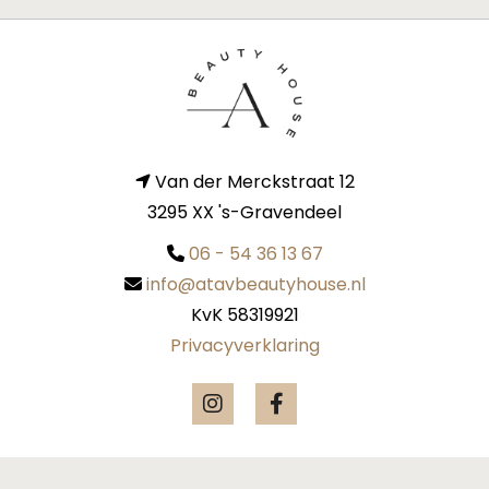
Van der Merckstraat 12

3295 XX 's-Gravendeel
06 - 54 36 13 67

info@atavbeautyhouse.nl

KvK 58319921
Privacyverklaring